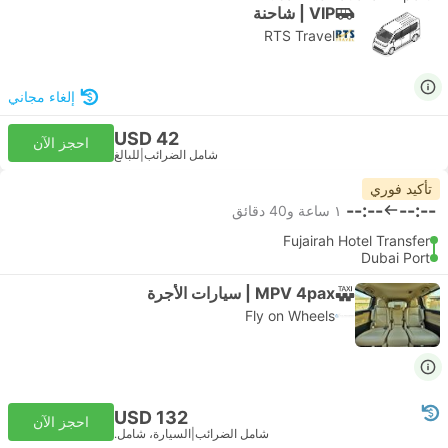
VIP | شاحنة
RTS Travel
إلغاء مجاني
USD 42
احجز الآن
شامل الضرائب
|
للبالغ
تأكيد فوري
--:--
--:--
١ ساعة و‫40 دقائق
Fujairah Hotel Transfer
Dubai Port
MPV 4pax | سيارات الأجرة
Fly on Wheels
USD 132
احجز الآن
شامل الضرائب
|
السيارة، شامل.