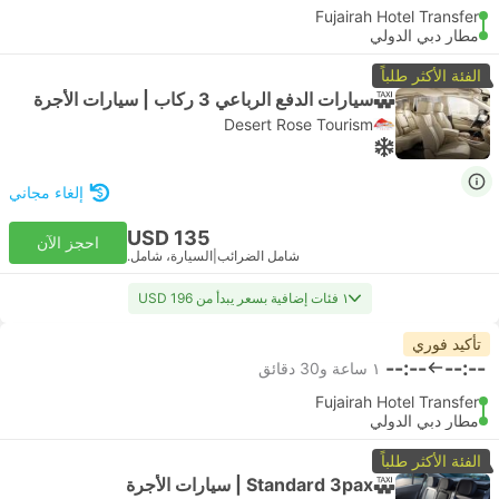
Fujairah Hotel Transfer
مطار دبي الدولي
الفئة الأكثر طلباً
سيارات الدفع الرباعي 3 ركاب | سيارات الأجرة
Desert Rose Tourism
إلغاء مجاني
USD 135
احجز الآن
شامل الضرائب
|
السيارة، شامل.
١ فئات إضافية بسعر يبدأ من USD 196
تأكيد فوري
--:--
--:--
١ ساعة و‫30 دقائق
Fujairah Hotel Transfer
مطار دبي الدولي
الفئة الأكثر طلباً
Standard 3pax | سيارات الأجرة