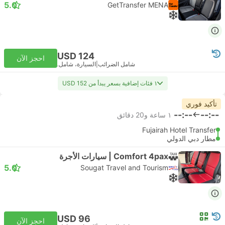
5.0
GetTransfer MENA
USD 124
احجز الآن
شامل الضرائب
|
السيارة، شامل.
١ فئات إضافية بسعر يبدأ من USD 152
تأكيد فوري
--:--
--:--
١ ساعة و‫20 دقائق
Fujairah Hotel Transfer
مطار دبي الدولي
Comfort 4pax | سيارات الأجرة
5.0
Sougat Travel and Tourism
USD 96
احجز الآن