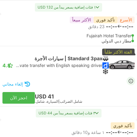
١ فئات إضافية بسعر يبدأ من USD 132
الأسرع
تأكيد فوري
الأكثر مبيعاً
--:--
--:--
‫23 دقائق
Fujairah Hotel Transfer
مطار دبي الدولي
الفئة الأكثر طلباً
Standard 3pax | سيارات الأجرة
4.8
Daytrip private transfer with English speaking driver
إلغاء مجاني
USD 41
احجز الآن
شامل الضرائب
|
السيارة، شامل.
٣ فئات إضافية بسعر يبدأ من USD 44
تأكيد فوري
--:--
--:--
١ ساعة و‫10 دقائق