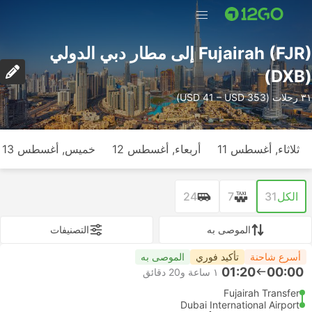
Fujairah (FJR) إلى مطار دبي الدولي
(DXB)
٣١ رحلات (USD 41 – USD 353)
ثلاثاء, أغسطس 11
أربعاء, أغسطس 12
خميس, أغسطس 13
الكل
31
7
24
الموصى به
التصنيفات
أسرع شاحنة
تأكيد فوري
الموصى به
01:20
00:00
١ ساعة و‫20 دقائق
Fujairah Transfer
Dubai International Airport