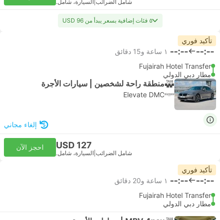
شامل الضرائب
|
السيارة، شامل.
٥ فئات إضافية بسعر يبدأ من USD 96
تأكيد فوري
--:--
--:--
١ ساعة و‫15 دقائق
Fujairah Hotel Transfer
مطار دبي الدولي
منطقة راحة لشخصين | سيارات الأجرة
Elevate DMC
إلغاء مجاني
USD 127
احجز الآن
شامل الضرائب
|
السيارة، شامل.
تأكيد فوري
--:--
--:--
١ ساعة و‫20 دقائق
Fujairah Hotel Transfer
مطار دبي الدولي