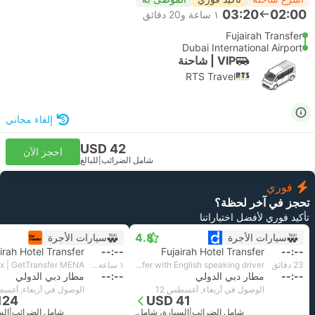
03:20
02:00
١ ساعة و‫20 دقائق
Fujairah Transfer
Dubai International Airport
VIP | شاحنة
RTS Travel
إلغاء مجاني
USD 42
احجز الآن
شامل الضرائب
|
للبالغ
فوري
تحجز في آخر لحظة؟
تأكيد فوري لأفضل اختياراتنا
4.8
سيارات الأجرة
سيارات الأجرة
irah Hotel Transfer
--:--
Fujairah Hotel Transfer
--:--
‫23 دقائق
Standard 3pax | Daytrip private transfer with English speaking driver
١ ساعة و‫30 دقائق
--:--
مطار دبي الدولي
--:--
مطار دبي الدولي
الوصول في أربعاء, أغسطس 12
الوصول في أربعاء, أغسط
124
USD 41
شامل الضرائب
|
السيارة، شامل.
شامل الضرائب
|
الس