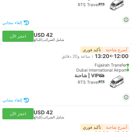
RTS Travel
إلغاء مجاني
USD 42
احجز الآن
شامل الضرائب
|
للبالغ
أسرع شاحنة
تأكيد فوري
13:20
12:00
١ ساعة و‫20 دقائق
Fujairah Transfer
Dubai International Airport
VIP | شاحنة
RTS Travel
إلغاء مجاني
USD 42
احجز الآن
شامل الضرائب
|
للبالغ
أسرع شاحنة
تأكيد فوري