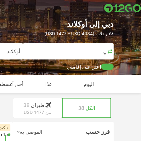
دبي إلى أوكلاند
٣٨ رحلات (USD 1477 – USD 4034)
دبي
أوكلاند
اعثر على إقامتي
اليوم
غدًا
أحد, أغسطس
طيران
38
الكل
38
من USD 1477
تأكيد
فرز حسب
الموصى به
2:15