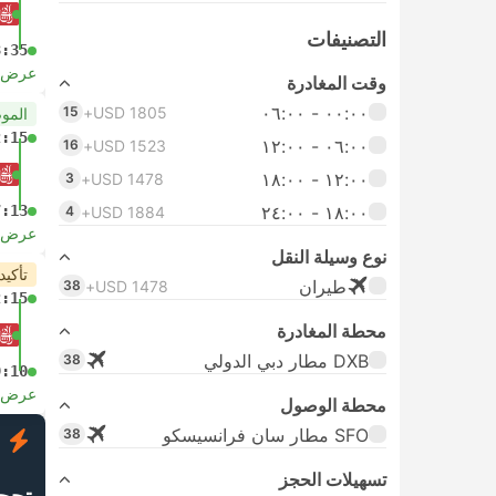
التصنيفات
3:35
عرض ا
وقت المغادرة
٠٠:٠٠ ‏- ٠٦:٠٠
15
USD 1805+
المو
2:15
٠٦:٠٠ ‏- ١٢:٠٠
16
USD 1523+
١٢:٠٠ ‏- ١٨:٠٠
3
USD 1478+
١٨:٠٠ ‏-‏ ٢٤:٠٠
7:13
4
USD 1884+
عرض ا
نوع وسيلة النقل
تأكيد
طيران
38
USD 1478+
2:15
محطة المغادرة
DXB مطار دبي الدولي
38
9:10
عرض ا
محطة الوصول
SFO مطار سان فرانسيسكو
38
ف
تسهيلات الحجز