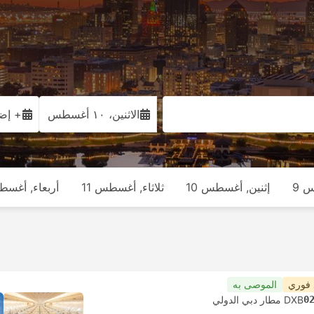
الاثنين، ١٠ أغسطس
+ إضا
 9
إثنين, أغسطس 10
ثلاثاء, أغسطس 11
أربعاء, أغسطس
 فوري
الموصى به
0
DXB مطار دبي الدولي