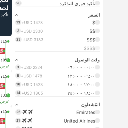
تحج
تأكيد فوري للتذكرة
20
لحظ
السعر
تأكيد 
$
13
USD 1478+
$$
2
USD 2330+
$$$
23
USD 3183+
2:15
$$$$
وقت الوصول
0:05
+1
عرض ا
٠٠:٠٠ ‏- ٠٦:٠٠
3
USD 2224+
٠٦:٠٠ ‏- ١٢:٠٠
5
USD 1478+
2:15
١٢:٠٠ ‏- ١٨:٠٠
16
USD 1523+
١٨:٠٠ ‏-‏ ٢٤:٠٠
14
USD 1805+
0:32
+1
عرض ا
المُشغلون
2:15
Emirates
25
United Airlines
21