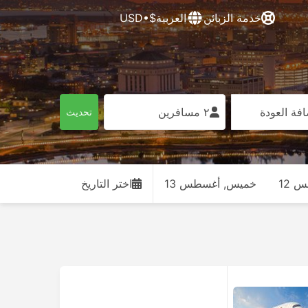
خدمة الزبائن
العربية
$•USD
فة العودة
٢ مسافرين
تحديث
 12
خميس, أغسطس 13
اختر التاريخ