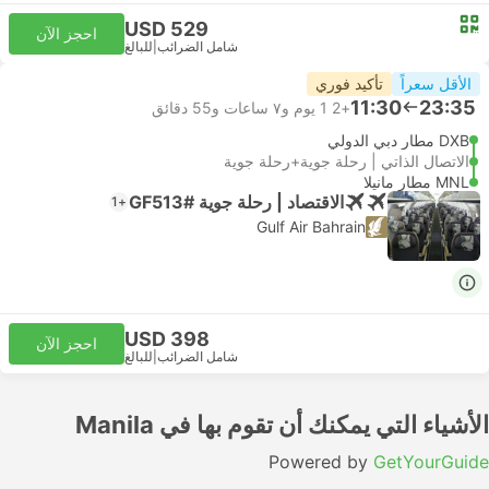
USD 529
احجز الآن
شامل الضرائب
|
للبالغ
الأقل سعراً
تأكيد فوري
11:30
23:35
+2
1 يوم و٧ ساعات و‫55 دقائق
DXB مطار دبي الدولي
الاتصال الذاتي | رحلة جوية+رحلة جوية
MNL مطار مانيلا
الاقتصاد | رحلة جوية #GF513
+1
Gulf Air Bahrain
USD 398
احجز الآن
شامل الضرائب
|
للبالغ
الأشياء التي يمكنك أن تقوم بها في Manila
Powered by
GetYourGuide