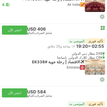
4.5
Air India
USD 406
احجز الآن
شامل الضرائب
|
للبالغ
تأكيد فوري
الموصى به
19:20
02:55
١٢ ساعة و‫25 دقائق
DXB مطار دبي الدولي
CRK مطار كلارك الدولي, بامبانجا
الاقتصاد | رحلة جوية #EK338
Emirates
USD 584
احجز الآن
شامل الضرائب
|
للبالغ
تأكيد فوري
الموصى به