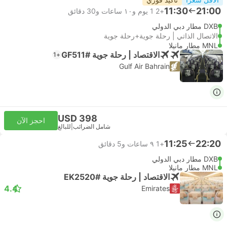
11:30
21:00
+2
1 يوم و١٠ ساعات و‫30 دقائق
DXB مطار دبي الدولي
الاتصال الذاتي | رحلة جوية+رحلة جوية
MNL مطار مانيلا
الاقتصاد | رحلة جوية #GF511
+1
Gulf Air Bahrain
USD 398
احجز الآن
شامل الضرائب
|
للبالغ
11:25
22:20
+1
٩ ساعات و‫5 دقائق
DXB مطار دبي الدولي
MNL مطار مانيلا
الاقتصاد | رحلة جوية #EK2520
4.4
Emirates