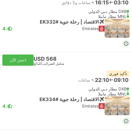
16:15
03:10
٩ ساعات و‫5 دقائق
DXB مطار دبي الدولي
MNL مطار مانيلا
الاقتصاد | رحلة جوية #EK332
4.4
Emirates
USD 568
احجز الآن
شامل الضرائب
|
للبالغ
تأكيد فوري
22:10
09:10
٩ ساعات
DXB مطار دبي الدولي
MNL مطار مانيلا
الاقتصاد | رحلة جوية #EK334
4.4
Emirates