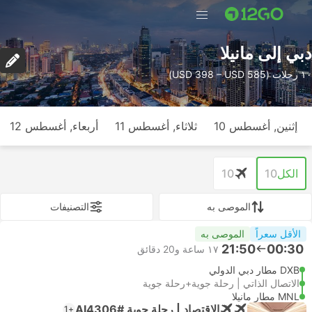
دبي إلى مانيلا
١٠ رحلات (USD 398 – USD 585)
إثنين, أغسطس 10
ثلاثاء, أغسطس 11
أربعاء, أغسطس 12
الكل
10
10
الموصى به
التصنيفات
الأقل سعراً
الموصى به
21:50
00:30
١٧ ساعة و‫20 دقائق
DXB مطار دبي الدولي
الاتصال الذاتي | رحلة جوية+رحلة جوية
MNL مطار مانيلا
الاقتصاد | رحلة جوية #AI4306
+1