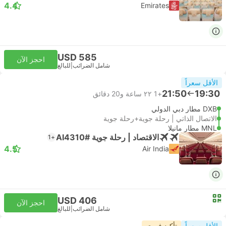
4.4
Emirates
USD 585
احجز الآن
شامل الضرائب
|
للبالغ
الأقل سعراً
21:50
19:30
+1
٢٢ ساعة و‫20 دقائق
DXB مطار دبي الدولي
الاتصال الذاتي | رحلة جوية+رحلة جوية
MNL مطار مانيلا
الاقتصاد | رحلة جوية #AI4310
+1
4.5
Air India
USD 406
احجز الآن
شامل الضرائب
|
للبالغ
الأقل سعراً
تأكيد فوري