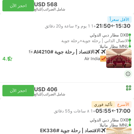
USD 568
احجز الآن
شامل الضرائب
|
للبالغ
الأقل سعراً
21:50
15:30
+1
1 يوم و٢ ساعة و‫20 دقائق
DXB مطار دبي الدولي
الاتصال الذاتي | رحلة جوية+رحلة جوية
MNL مطار مانيلا
الاقتصاد | رحلة جوية #AI4210
+1
4.5
Air India
USD 406
احجز الآن
شامل الضرائب
|
للبالغ
الأسرع
تأكيد فوري
05:55
17:00
+1
٨ ساعات و‫55 دقائق
DXB مطار دبي الدولي
MNL مطار مانيلا
الاقتصاد | رحلة جوية #EK336