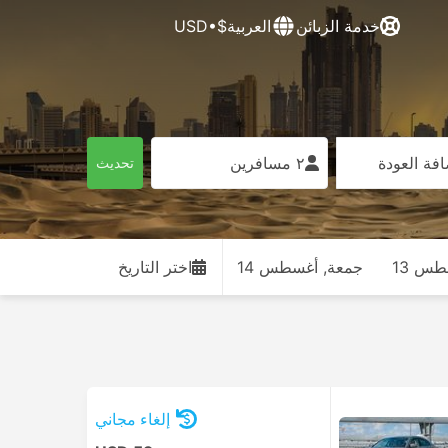
خدمة الزبائن
العربية
$•USD
فة العودة
٢ مسافرين
تحديث
س 13
جمعة, أغسطس 14
اختر التاريخ
إلغاء مجاني