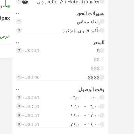
Jebel Ali Hotel Transfer, دبي
1
-:--
تسهيلات الحجز
3pax
إلغاء مجاني
1
تأكيد فوري للتذكرة
3
عرض ا
السعر
$
2
USD 51+
$$
$$$
$$$$
1
USD 60+
وقت الوصول
٠٠:٠٠ ‏- ٠٦:٠٠
3
USD 51+
٠٦:٠٠ ‏- ١٢:٠٠
3
USD 51+
١٢:٠٠ ‏- ١٨:٠٠
3
USD 51+
١٨:٠٠ ‏-‏ ٢٤:٠٠
3
USD 51+