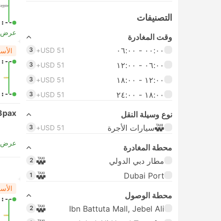
التصنيفات
-:--
عرض ا
وقت المغادرة
٠٠:٠٠ ‏- ٠٦:٠٠
3
USD 51+
الأس
-:--
٠٦:٠٠ ‏- ١٢:٠٠
3
USD 51+
١٢:٠٠ ‏- ١٨:٠٠
3
USD 51+
١٨:٠٠ ‏-‏ ٢٤:٠٠
-:--
3
USD 51+
3pax
نوع وسيلة النقل
سيارات الأجرة
3
USD 51+
عرض ا
محطة المغادرة
مطار دبي الدولي
2
Dubai Port
1
الأس
محطة الوصول
-:--
Ibn Battuta Mall, Jebel Ali
2