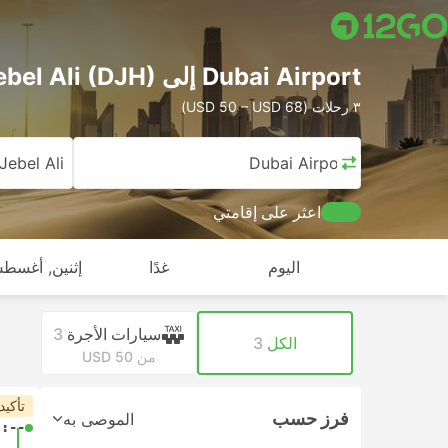
Dubai Airport إلى Jebel Ali (DJH)
٣ رحلات (USD 50 – USD 68)
Jebel Ali
Dubai Airport
اعثر على إقامتي
اليوم
غدًا
إثنين, أغسطس
سيارات الأجرة
3
الكل
3
من USD 50
تأكيد
فرز حسب
الموصى به
-:--