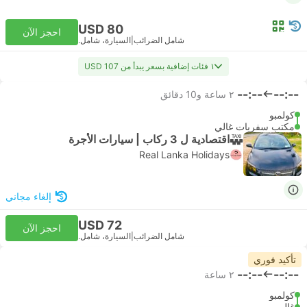
USD 80
احجز الآن
شامل الضرائب
|
السيارة، شامل.
١ فئات إضافية بسعر يبدأ من USD 107
--:--
--:--
٢ ساعة و‫10 دقائق
كولمبو
مكتب سفريات غالي
اقتصادية ل 3 ركاب | سيارات الأجرة
Real Lanka Holidays
إلغاء مجاني
USD 72
احجز الآن
شامل الضرائب
|
السيارة، شامل.
تأكيد فوري
--:--
--:--
٢ ساعة
كولمبو
غالي