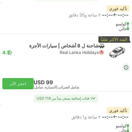
تأكيد فوري
--:--
--:--
٢ ساعة و‫20 دقائق
كولمبو
غالي
الفئة الأكثر طلباً
شاحنة ل 8 أشخاص | سيارات الأجرة
4.5
Real Lanka Holidays
USD 99
احجز الآن
شامل الضرائب
|
السيارة، شامل.
١ فئات إضافية بسعر يبدأ من USD 118
تأكيد فوري
--:--
--:--
٢ ساعة و‫1 دقائق
كولمبو
غالي