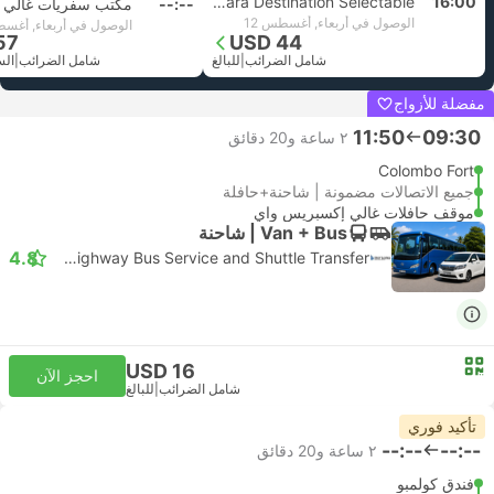
Galle Matara Destination Selectable
16:00
--:--
مكتب سفريات غالي
الوصول في أربعاء, أغسطس 12
الوصول في أربعاء, أغسط
57
USD 44
شامل الضرائب
|
للبالغ
شامل الضرائب
|
الس
مفضلة للأزواج
11:50
09:30
٢ ساعة و‫20 دقائق
Colombo Fort
جميع الاتصالات مضمونة | شاحنة+حافلة
موقف حافلات غالي إكسبريس واي
Van + Bus | شاحنة
4.8
SL Highway Bus Service and Shuttle Transfer
USD 16
احجز الآن
شامل الضرائب
|
للبالغ
تأكيد فوري
--:--
--:--
٢ ساعة و‫20 دقائق
فندق كولمبو