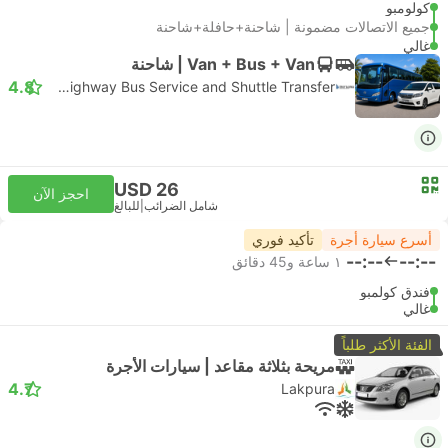
كولومبو
جميع الاتصالات مضمونة | شاحنة+حافلة+شاحنة
غالي
Van + Bus + Van | شاحنة
4.8
SL Highway Bus Service and Shuttle Transfer
USD 26
احجز الآن
شامل الضرائب
|
للبالغ
أسرع سيارة أجرة
تأكيد فوري
--:--
--:--
١ ساعة و‫45 دقائق
فندق كولمبو
غالي
الفئة الأكثر طلباً
مريحة بثلاثة مقاعد | سيارات الأجرة
4.7
Lakpura