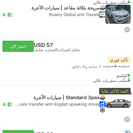
مكتب سفريات غالي
مريحة بثلاثة مقاعد | سيارات الأجرة
4.9
Rosary Global and Travels
USD 57
احجز الآن
شامل الضرائب
|
السيارة، شامل.
تأكيد فوري
--:--
--:--
٢ ساعة و‫8 دقائق
كولمبو
مكتب سفريات غالي
الفئة الأكثر طلباً
Standard 3pax | سيارات الأجرة
4.8
Daytrip private transfer with English speaking driver