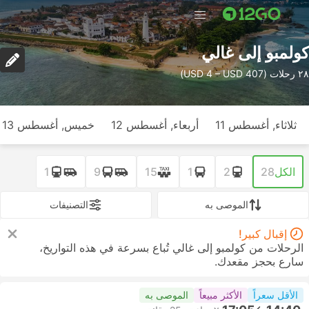
كولمبو إلى غالي
٢٨ رحلات (USD 4 – USD 407)
ثلاثاء, أغسطس 11
أربعاء, أغسطس 12
خميس, أغسطس 13
الكل
28
2
1
15
9
1
الموصى به
التصنيفات
إقبال كبير!
الرحلات من كولمبو إلى غالي تُباع بسرعة في هذه التواريخ،
سارع بحجز مقعدك.
الأقل سعراً
الأكثر مبيعاً
الموصى به