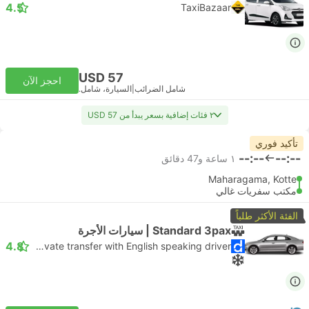
4.5
TaxiBazaar
USD 57
احجز الآن
شامل الضرائب
|
السيارة، شامل.
٢ فئات إضافية بسعر يبدأ من USD 57
تأكيد فوري
--:--
--:--
١ ساعة و‫47 دقائق
Maharagama, Kotte
مكتب سفريات غالي
الفئة الأكثر طلباً
Standard 3pax | سيارات الأجرة
4.8
Daytrip private transfer with English speaking driver