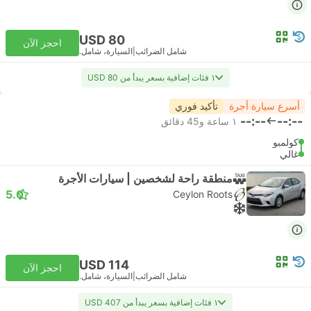
USD 80
احجز الآن
شامل الضرائب
|
السيارة، شامل.
١ فئات إضافية بسعر يبدأ من USD 80
أسرع سيارة أجرة
تأكيد فوري
--:--
--:--
١ ساعة و‫45 دقائق
كولمبو
غالي
منطقة راحة لشخصين | سيارات الأجرة
5.0
Ceylon Roots
USD 114
احجز الآن
شامل الضرائب
|
السيارة، شامل.
١ فئات إضافية بسعر يبدأ من USD 407