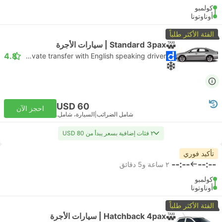
كولمبو
أوناوتونا
الفئة الأكثر طلباً
Standard 3pax | سيارات الأجرة
4.8
Daytrip private transfer with English speaking driver
USD 60
احجز الآن
شامل الضرائب
|
السيارة، شامل.
٢ فئات إضافية بسعر يبدأ من USD 80
تأكيد فوري
--:--
--:--
٢ ساعة و‫5 دقائق
كولمبو
أوناوتونا
الفئة الأكثر طلباً
Hatchback 4pax | سيارات الأجرة