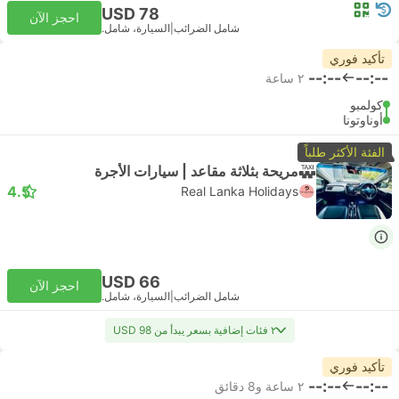
USD 78
احجز الآن
شامل الضرائب
|
السيارة، شامل.
تأكيد فوري
--:--
--:--
٢ ساعة
كولمبو
أوناوتونا
الفئة الأكثر طلباً
مريحة بثلاثة مقاعد | سيارات الأجرة
4.5
Real Lanka Holidays
USD 66
احجز الآن
شامل الضرائب
|
السيارة، شامل.
٢ فئات إضافية بسعر يبدأ من USD 98
تأكيد فوري
--:--
--:--
٢ ساعة و‫8 دقائق