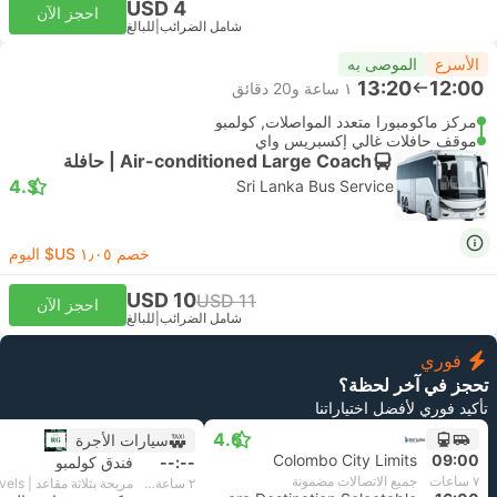
USD 4
احجز الآن
شامل الضرائب
|
للبالغ
الأسرع
الموصى به
13:20
12:00
١ ساعة و‫20 دقائق
مركز ماكومبورا متعدد المواصلات, كولمبو
موقف حافلات غالي إكسبريس واي
Air-conditioned Large Coach | حافلة
4.3
Sri Lanka Bus Service
خصم ١٫٠٥ US$ اليوم
USD 10
USD 11
احجز الآن
شامل الضرائب
|
للبالغ
فوري
تحجز في آخر لحظة؟
تأكيد فوري لأفضل اختياراتنا
4.6
سيارات الأجرة
Colombo City Limits
09:00
--:--
فندق كولمبو
٧ ساعات
جميع الاتصالات مضمونة
٢ ساعة و‫20 دقائق