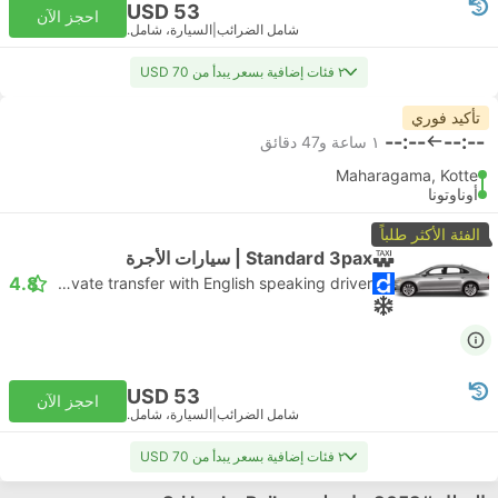
USD 53
احجز الآن
شامل الضرائب
|
السيارة، شامل.
٢ فئات إضافية بسعر يبدأ من USD 70
تأكيد فوري
--:--
--:--
١ ساعة و‫47 دقائق
Maharagama, Kotte
أوناوتونا
الفئة الأكثر طلباً
Standard 3pax | سيارات الأجرة
4.8
Daytrip private transfer with English speaking driver
USD 53
احجز الآن
شامل الضرائب
|
السيارة، شامل.
٢ فئات إضافية بسعر يبدأ من USD 70