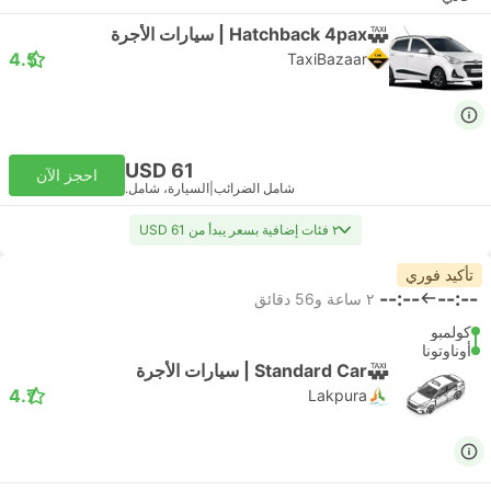
Hatchback 4pax | سيارات الأجرة
4.5
TaxiBazaar
USD 61
احجز الآن
شامل الضرائب
|
السيارة، شامل.
٢ فئات إضافية بسعر يبدأ من USD 61
تأكيد فوري
--:--
--:--
٢ ساعة و‫56 دقائق
كولمبو
أوناوتونا
Standard Car | سيارات الأجرة
4.7
Lakpura