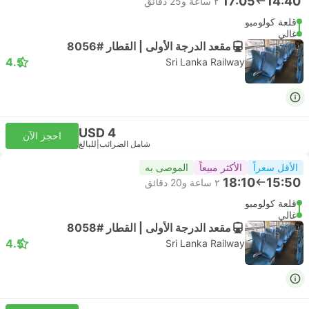
17:05
14:40
٢ ساعة و‫25 دقائق
قلعة كولومبو
غالي
مقعد الدرجة الأولى | القطار #8056
4.5
Sri Lanka Railway
USD 4
احجز الآن
شامل الضرائب
|
للبالغ
الأقل سعراً
الأكثر مبيعاً
الموصى به
18:10
15:50
٢ ساعة و‫20 دقائق
قلعة كولومبو
غالي
مقعد الدرجة الأولى | القطار #8058
4.5
Sri Lanka Railway