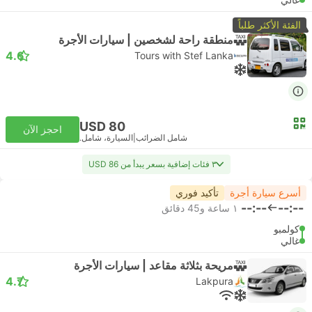
الفئة الأكثر طلباً
منطقة راحة لشخصين | سيارات الأجرة
4.6
Tours with Stef Lanka
USD 80
احجز الآن
شامل الضرائب
|
السيارة، شامل.
٣ فئات إضافية بسعر يبدأ من USD 86
أسرع سيارة أجرة
تأكيد فوري
--:--
--:--
١ ساعة و‫45 دقائق
كولمبو
غالي
مريحة بثلاثة مقاعد | سيارات الأجرة
4.7
Lakpura