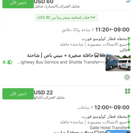
USD 60
احجز الآن
شامل الضرائب
|
السيارة، شامل.
٢ فئات إضافية بسعر يبدأ من USD 80
11:20
09:00
٢ ساعة و‫20 دقائق
محطة قطار كولومبو فورت
جميع الاتصالات مضمونة | شاحنة+حافلة
غالي
حافلة صغيرة + ميني باص | شاحنة
4.8
SL Highway Bus Service and Shuttle Transfer
USD 22
احجز الآن
شامل الضرائب
|
للبالغ
12:00
09:00
٣ ساعات
محطة قطار كولومبو فورت
جميع الاتصالات مضمونة | شاحنة+حافلة
Galle Hotel Transfer
Van + Bus | شاحنة