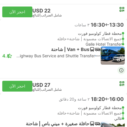
USD 22
احجز الآن
شامل الضرائب
|
للبالغ
16:30
13:30
٣ ساعات
محطة قطار كولومبو فورت
جميع الاتصالات مضمونة | شاحنة+حافلة
Galle Hotel Transfer
Van + Bus | شاحنة
4.8
SL Highway Bus Service and Shuttle Transfer
USD 27
احجز الآن
شامل الضرائب
|
للبالغ
18:20
16:00
٢ ساعة و‫20 دقائق
محطة قطار كولومبو فورت
جميع الاتصالات مضمونة | شاحنة+حافلة
غالي
حافلة صغيرة + ميني باص | شاحنة