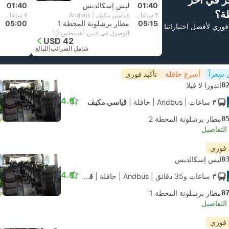
ز في آخر
01:40
ليس إسكالديس
01:40
ة؟
٣ ساعات و‫35 دقائق
قياسي مكيف | Andbus
٣ ساعات و‫20 دقائق
05:15
مطار برشلونة المحطة 1
05:00
فوري لأفضل اختياراتنا
الوصول في إثنين, أغسطس 10
USD 42
شامل الضرائب
|
للبالغ
 سعراً
أسرع حافلة
تأكيد فوري
0
أندورا لا فيلا
4.6
٣ ساعات
| Andbus
|
حافلة
|
قياسي مكيف
0
مطار برشلونة المحطة 2
لتفاصيل
 فوري
0
ليس إسكالديس
4.6
٣ ساعات و‫35 دقائق
| Andbus
|
حافلة
|
قياسي مكيف
0
مطار برشلونة المحطة 1
لتفاصيل
 فوري