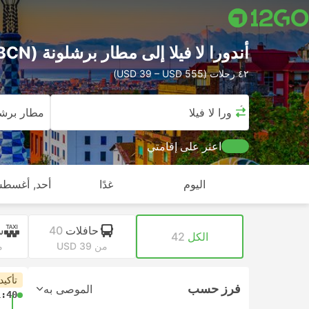
أندورا لا فيلا إلى مطار برشلونة (BCN)
٤٢ رحلات (USD 39 – USD 555)
أندورا لا فيلا
مطار برشل
اعثر على إقامتي
اليوم
غدًا
أحد, أغسطس
حافلات
40
س
الكل
42
من USD 39
من
تأكيد
فرز حسب
الموصى به
1:40