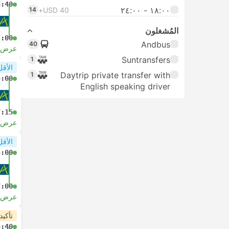
3:40
١٨:٠٠ ‏-‏ ٢٤:٠٠
14
USD 40+
المُشغلون
7:00
Andbus
40
عرض ا
Suntransfers
1
الأقل
Daytrip private transfer with
1
4:00
English speaking driver
7:15
عرض ا
الأقل
4:00
7:00
عرض ا
تأكيد
5:40