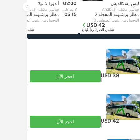
ليس إسكالديس
02:00
أندورا لا فيلا
قياسي مكيف | Andbus
٣ ساعات و‫15 دقائق
قياسي مكيف | Andbus
مطار برشلونة المحطة 2
05:15
مطار برشلونة المحطة 1
الوصول في إثنين, أغسطس 10
الوصول في إثنين, أغسطس 10
USD 39
USD 42
شامل الضرائب
|
للبالغ
شامل الضرائب
|
للبالغ
USD 39
احجز الآن
|
للبالغ
شامل الضرائب
USD 42
احجز الآن
|
للبالغ
شامل الضرائب