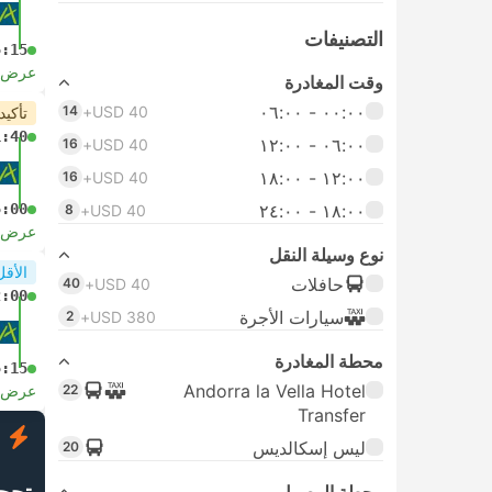
التصنيفات
5:15
عرض ا
وقت المغادرة
٠٠:٠٠ ‏- ٠٦:٠٠
14
USD 40+
تأكيد
1:40
٠٦:٠٠ ‏- ١٢:٠٠
16
USD 40+
١٢:٠٠ ‏- ١٨:٠٠
16
USD 40+
١٨:٠٠ ‏-‏ ٢٤:٠٠
5:00
8
USD 40+
عرض ا
نوع وسيلة النقل
الأقل
حافلات
40
USD 40+
2:00
سيارات الأجرة
2
USD 380+
محطة المغادرة
5:15
Andorra la Vella Hotel
22
عرض ا
Transfer
ف
ليس إسكالديس
20