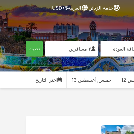
خدمة الزبائن
العربية
$•USD
فة العودة
٢ مسافرين
تحديث
 12
خميس, أغسطس 13
اختر التاريخ