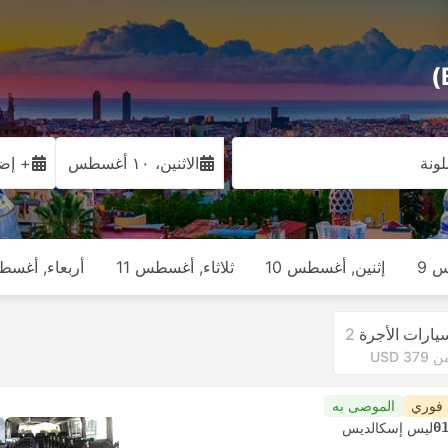
ونة
الاثنين، ١٠ أغسطس
+ إضا
 9
إثنين, أغسطس 10
ثلاثاء, أغسطس 11
أربعاء, أغسطس
يارات الأجرة
2
 USD 379
 فوري
الموصى به
0
ليس إسكالديس