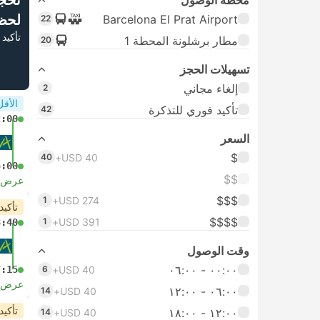
تحج
محطة الوصول
لحظ
Barcelona El Prat Airport
22
تأكيد 
مطار برشلونة المحطة 1
20
تسهيلات الحجز
إلغاء مجاني
2
الأقل
تأكيد فوري للتذكرة
42
2:00
السعر
$
40
USD 40+
5:00
$$
عرض ا
$$$
1
USD 274+
تأكيد
$$$$
1
USD 391+
3:40
وقت الوصول
٠٠:٠٠ ‏- ٠٦:٠٠
7:15
6
USD 40+
عرض ا
٠٦:٠٠ ‏- ١٢:٠٠
14
USD 40+
تأكيد
١٢:٠٠ ‏- ١٨:٠٠
14
USD 40+