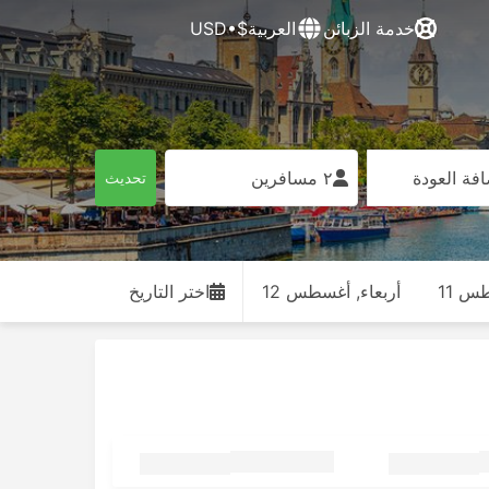
خدمة الزبائن
العربية
$•USD
فة العودة
٢ مسافرين
تحديث
طس 11
أربعاء, أغسطس 12
اختر التاريخ