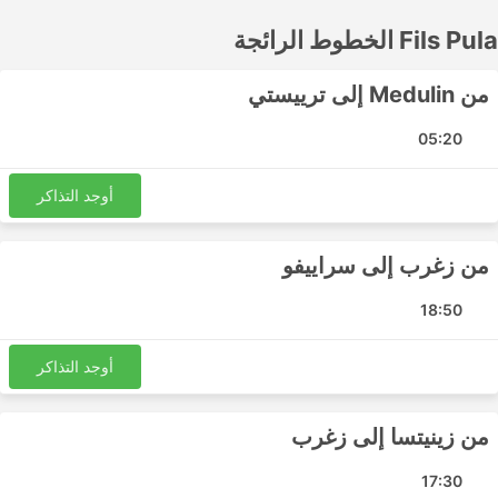
فيسوكو المركزية
Fils Pula الخطوط الرائجة
محطة سكة حديد ترونشيتو
رييكا الوسطى
من Medulin إلى ترييستي
Medulin Burle Brajdine
05:20
محطة قطار فينيسيا ميستر
تريست سنترال
أوجد التذاكر
Zepce Central
Buzet Rijecka 2
روفينج سنترال
من زغرب إلى سراييفو
Belgrade New Bus Station
18:50
محطة حافلات بولا
Zminj
أوجد التذاكر
Pazin Central
محطة حافلات زينيكا
من زينيتسا إلى زغرب
سراييفو المركزية
محطة حافلات زغرب
17:30
Vodnjan