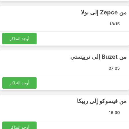
أيضًا تأخير رحلات الحافلات أو إلغاؤها بسبب سوء الأحوال الجوية
أو ظروف الطريق- ضع ذلك في الاعتبار عند السفر خلال مواسم
من Zepce إلى بولا
معينة أو إلى وجهات معينة.
18:15
أوجد التذاكر
من Buzet إلى ترييستي
07:05
أوجد التذاكر
من فيسوكو إلى رييكا
16:30
أوجد التذاكر