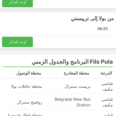
أوجد التذاكر
من بولا إلى ترييستي
06:25
أوجد التذاكر
Fils Pula البرنامج والجدول الزمني
الدرجة
محطة المغادرة
محطة الوصول
قياسي
تريست سنترال
محطة حافلات بولا
مكيف
قياسي
Belgrade New Bus
روفينج سنترال
مكيف
Station
قياسي
محطة قطار فينيسيا