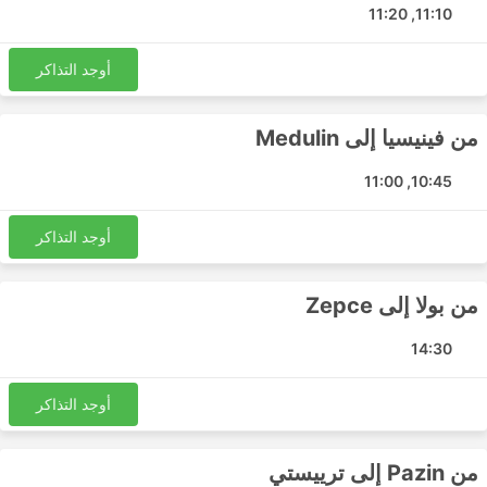
Udine - Medulin
11:10, 11:20
ترييستي - Medulin
بولا - فينيسيا
أوجد التذاكر
زينيتسا - زغرب
بولا - Zepce
من فينيسيا إلى Medulin
Pazin - Udine
زغرب - Maglaj
10:45, 11:00
Buzet - فينيسيا
Kakanj - زغرب
أوجد التذاكر
بلغراد - بولا
Maglaj - بولا
من بولا إلى Zepce
Udine - Pazin
ترييستي - Pazin
14:30
Zepce - رييكا
زغرب - فيسوكو
أوجد التذاكر
Medulin - ترييستي
Zminj - ترييستي
من Pazin إلى ترييستي
بولا - سراييفو