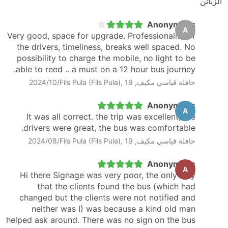
الزبائن
Anonymous
A
Very good, space for upgrade. Professionality of
the drivers, timeliness, breaks well spaced. No
possibility to charge the mobile, no light to be
able to reed .. a must on a 12 hour bus journey.
حافلة قياسي مكيف, Fils Pula (Fils Pula), 19‏/10‏/2024
Anonymous
A
It was all correct. the trip was excellent, the
drivers were great, the bus was comfortable.
حافلة قياسي مكيف, Fils Pula (Fils Pula), 19‏/08‏/2024
Anonymous
A
Hi there Signage was very poor, the only way
that the clients found the bus (which had
changed but the clients were not notified and
neither was I) was because a kind old man
helped ask around. There was no sign on the bus