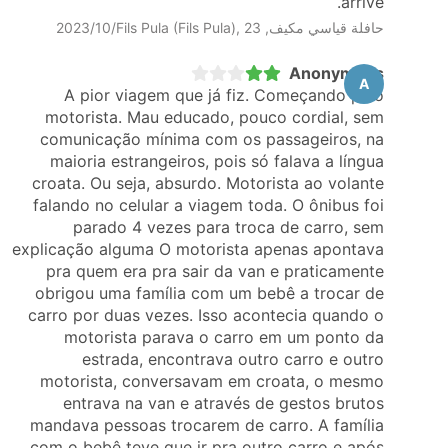
arrive.
حافلة قياسي مكيف, Fils Pula (Fils Pula), 23‏/10‏/2023
Anonymous
A
A pior viagem que já fiz. Começando pelo
motorista. Mau educado, pouco cordial, sem
comunicação mínima com os passageiros, na
maioria estrangeiros, pois só falava a língua
croata. Ou seja, absurdo. Motorista ao volante
falando no celular a viagem toda. O ônibus foi
parado 4 vezes para troca de carro, sem
explicação alguma O motorista apenas apontava
pra quem era pra sair da van e praticamente
obrigou uma família com um bebê a trocar de
carro por duas vezes. Isso acontecia quando o
motorista parava o carro em um ponto da
estrada, encontrava outro carro e outro
motorista, conversavam em croata, o mesmo
entrava na van e através de gestos brutos
mandava pessoas trocarem de carro. A família
com o bebê teve que ir pra outro carro e após