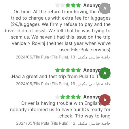
Anonymous
A
On time. At the return from Rovinj, the driver
tried to charge us with extra fee for luggages
(2€/luggage). We firmly refuse to pay and the
driver did not insist. We felt that he was trying to
scam us. We haven't had this issue on the trip
Venice > Rovinj (neither last year when we've
used Fils-Pula services).
حافلة قياسي مكيف, Fils Pula (Fils Pula), 13‏/06‏/2024
Anonymous
A
Had a great and fast trip from Pula to Trieste.
حافلة قياسي مكيف, Fils Pula (Fils Pula), 16‏/05‏/2024
Anonymous
A
Driver is having trouble with English, and
nobody informed us to have our IDs ready for
check. Trip way to long.
حافلة قياسي مكيف, Fils Pula (Fils Pula), 12‏/05‏/2024