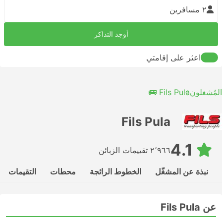
٢ مسافرين
أوجد التذاكر
اعثر على إقامتي
المُشغلون
Fils Pula 🚌
Fils Pula
4.1
٢٬٩٦٦ تقييمات الزبائن
نبذة عن المشغّل
الخطوط الرائجة
محطات
التقيمات
عن Fils Pula