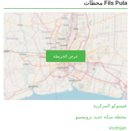
Fils Pula محطات
عرض الخريطة
فيسوكو المركزية
محطة سكة حديد ترونشيتو
Vodnjan