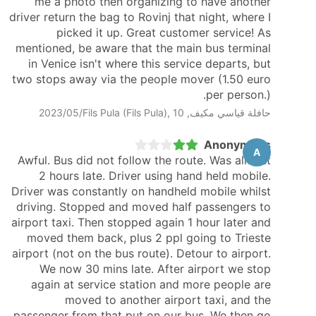
me a photo then organizing to have another
driver return the bag to Rovinj that night, where I
picked it up. Great customer service! As
mentioned, be aware that the main bus terminal
in Venice isn't where this service departs, but
two stops away via the people mover (1.50 euro
per person.).
حافلة قياسي مكيف, Fils Pula (Fils Pula), 10‏/05‏/2023
Anonymous
A
Awful. Bus did not follow the route. Was almost
2 hours late. Driver using hand held mobile.
Driver was constantly on handheld mobile whilst
driving. Stopped and moved half passengers to
airport taxi. Then stopped again 1 hour later and
moved them back, plus 2 ppl going to Trieste
airport (not on the bus route). Detour to airport.
We now 30 mins late. After airport we stop
again at service station and more people are
moved to another airport taxi, and the
passenger from that put on our bus. We then go