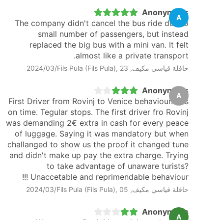
Anonymous
A
The company didn't cancel the bus ride due to
small number of passengers, but instead
replaced the big bus with a mini van. It felt
almost like a private transport.
حافلة قياسي مكيف, Fils Pula (Fils Pula), 23‏/03‏/2024
Anonymous
A
First Driver from Rovinj to Venice behaviour. Bus
on time. Tegular stops. The first driver fro Rovinj
was demanding 2€ extra in cash for every peace
of luggage. Saying it was mandatory but when
challanged to show us the proof it changed tune
and didn't make up pay the extra charge. Trying
to take advantage of unaware turists?
Unaccetable and reprimendable behaviour !!!
حافلة قياسي مكيف, Fils Pula (Fils Pula), 05‏/03‏/2024
Anonymous
A