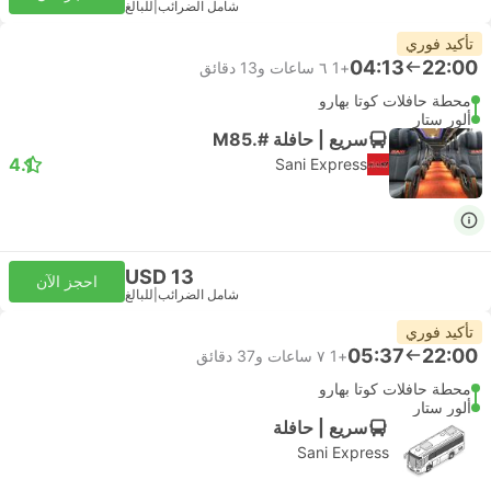
شامل الضرائب
|
للبالغ
تأكيد فوري
04:13
22:00
+1
٦ ساعات و‫13 دقائق
محطة حافلات كوتا بهارو
ألور ستار
سريع | حافلة #.M85
4.1
Sani Express
USD 13
احجز الآن
شامل الضرائب
|
للبالغ
تأكيد فوري
05:37
22:00
+1
٧ ساعات و‫37 دقائق
محطة حافلات كوتا بهارو
ألور ستار
سريع | حافلة
Sani Express