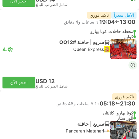
احجز الآن
شامل الضرائب
|
للبالغ
الأقل سعراً
تأكيد فوري
19:04
13:00
٦ ساعات و‫4 دقائق
محطة حافلات كوتا بهارو
كوليم
سريع | حافلة #QQ12
4.0
Queen Express
USD 12
احجز الآن
شامل الضرائب
|
للبالغ
تأكيد فوري
05:18
21:30
+1
٧ ساعات و‫48 دقائق
كوتا بهارو, كلانتان
ألور ستار
سريع | حافلة
Pancaran Matahari