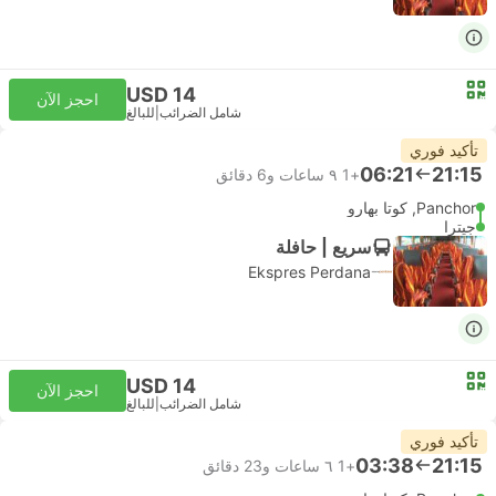
USD 14
احجز الآن
شامل الضرائب
|
للبالغ
تأكيد فوري
06:21
21:15
+1
٩ ساعات و‫6 دقائق
Panchor, كوتا بهارو
جيترا
سريع | حافلة
Ekspres Perdana
USD 14
احجز الآن
شامل الضرائب
|
للبالغ
تأكيد فوري
03:38
21:15
+1
٦ ساعات و‫23 دقائق