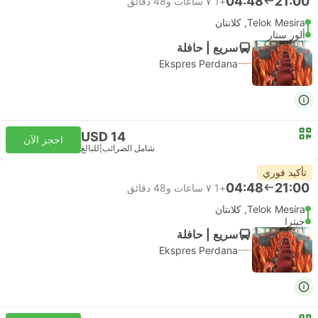
04:48
21:00
+1
٧ ساعات و‫48 دقائق
Telok Mesira, كلانتان
ألور ستار
سريع | حافلة
Ekspres Perdana
USD 14
احجز الآن
شامل الضرائب
|
للبالغ
تأكيد فوري
04:48
21:00
+1
٧ ساعات و‫48 دقائق
Telok Mesira, كلانتان
جيترا
سريع | حافلة
Ekspres Perdana