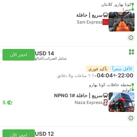
كوتا بهارو, كلانتان
جيترا
سريع | حافلة
Sani Express
USD 14
احجز الآن
شامل الضرائب
|
للبالغ
الأقل سعراً
تأكيد فوري
04:04
22:00
+1
٦ ساعات و‫4 دقائق
محطة حافلات كوتا بهارو
كوليم
سريع | حافلة #NPNG 1
5.0
Naza Express
USD 12
احجز الآن