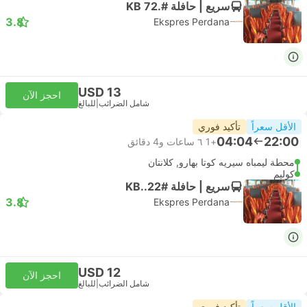
سريع | حافلة #.KB 72
3.8
Ekspres Perdana
USD 13
احجز الآن
شامل الضرائب
|
للبالغ
الأقل سعراً
تأكيد فوري
04:04
22:00
+1
٦ ساعات و‫4 دقائق
محطة ليمباه سيريه كوتا بهارو, كلانتان
كوليم
سريع | حافلة #KB..22
3.8
Ekspres Perdana
USD 12
احجز الآن
شامل الضرائب
|
للبالغ
الأقل سعراً
تأكيد فوري