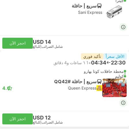
جيترا
سريع | حافلة
Sani Express
USD 14
احجز الآن
شامل الضرائب
|
للبالغ
الأقل سعراً
تأكيد فوري
04:34
22:30
+1
٦ ساعات و‫4 دقائق
محطة حافلات كوتا بهارو
كوليم
سريع | حافلة #QQ42
4.0
Queen Express
USD 12
احجز الآن
شامل الضرائب
|
للبالغ