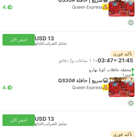
4.0
Queen Express
USD 13
احجز الآن
شامل الضرائب
|
للبالغ
تأكيد فوري
03:47
21:45
+1
٦ ساعات و‫2 دقائق
محطة حافلات كوتا بهارو
جيترا
سريع | حافلة #QS30
4.0
Queen Express
USD 13
احجز الآن
شامل الضرائب
|
للبالغ
تأكيد فوري