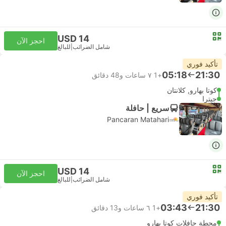
USD 14
احجز الآن
شامل الضرائب
|
للبالغ
تأكيد فوري
05:18
21:30
+1
٧ ساعات و‫48 دقائق
كوتا بهارو, كلانتان
جيترا
سريع | حافلة
Pancaran Matahari
USD 14
احجز الآن
شامل الضرائب
|
للبالغ
تأكيد فوري
03:43
21:30
+1
٦ ساعات و‫13 دقائق
محطة حافلات كوتا بهارو