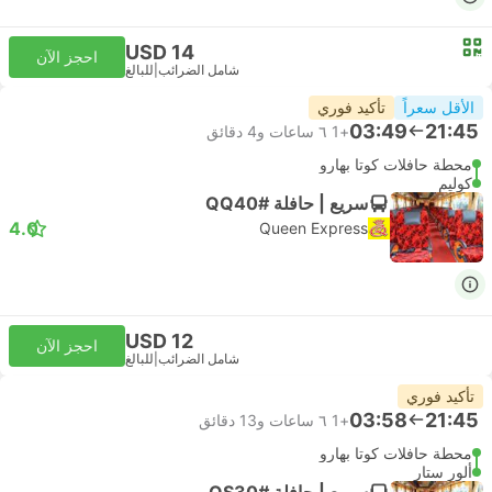
USD 14
احجز الآن
شامل الضرائب
|
للبالغ
الأقل سعراً
تأكيد فوري
03:49
21:45
+1
٦ ساعات و‫4 دقائق
محطة حافلات كوتا بهارو
كوليم
سريع | حافلة #QQ40
4.0
Queen Express
USD 12
احجز الآن
شامل الضرائب
|
للبالغ
تأكيد فوري
03:58
21:45
+1
٦ ساعات و‫13 دقائق
محطة حافلات كوتا بهارو
ألور ستار
سريع | حافلة #QS30