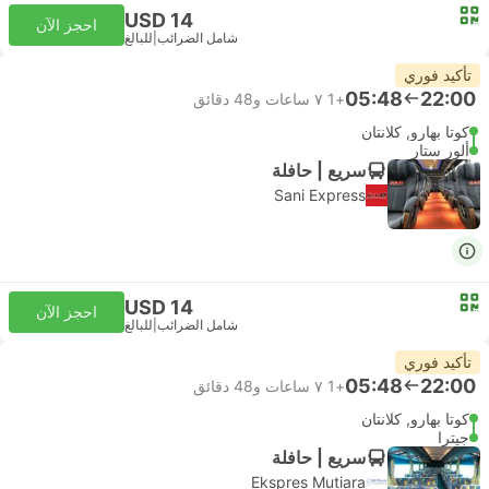
USD 14
احجز الآن
شامل الضرائب
|
للبالغ
تأكيد فوري
05:48
22:00
+1
٧ ساعات و‫48 دقائق
كوتا بهارو, كلانتان
ألور ستار
سريع | حافلة
Sani Express
USD 14
احجز الآن
شامل الضرائب
|
للبالغ
تأكيد فوري
05:48
22:00
+1
٧ ساعات و‫48 دقائق
كوتا بهارو, كلانتان
جيترا
سريع | حافلة
Ekspres Mutiara