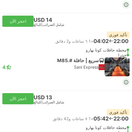
USD 14
احجز الآن
شامل الضرائب
|
للبالغ
تأكيد فوري
04:02
22:00
+1
٦ ساعات و‫2 دقائق
محطة حافلات كوتا بهارو
جيترا
سريع | حافلة #.M85
4.1
Sani Express
USD 13
احجز الآن
شامل الضرائب
|
للبالغ
تأكيد فوري
05:42
22:00
+1
٧ ساعات و‫42 دقائق
محطة حافلات كوتا بهارو