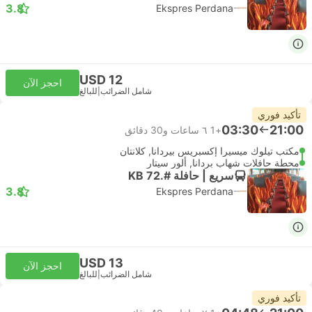
3.8
Ekspres Perdana
USD 12
احجز الآن
شامل الضرائب
|
للبالغ
تأكيد فوري
03:30
21:00
+1
٦ ساعات و‫30 دقائق
مكتب تيلوك ميسيرا إكسبريس بيردانا, كلانتان
محطة حافلات شهاب بردانا, ألور سيتار
سريع | حافلة #.KB 72
3.8
Ekspres Perdana
USD 13
احجز الآن
شامل الضرائب
|
للبالغ
تأكيد فوري