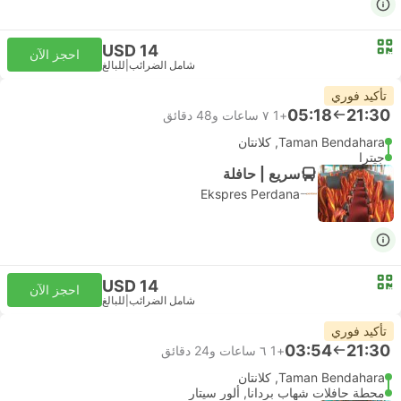
USD 14
احجز الآن
شامل الضرائب
|
للبالغ
تأكيد فوري
05:18
21:30
+1
٧ ساعات و‫48 دقائق
Taman Bendahara, كلانتان
جيترا
سريع | حافلة
Ekspres Perdana
USD 14
احجز الآن
شامل الضرائب
|
للبالغ
تأكيد فوري
03:54
21:30
+1
٦ ساعات و‫24 دقائق
Taman Bendahara, كلانتان
محطة حافلات شهاب بردانا, ألور سيتار