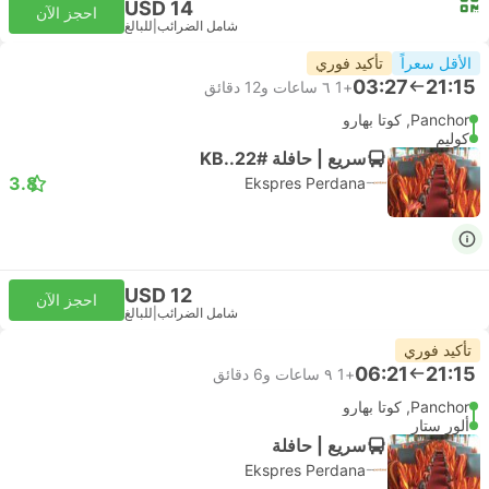
USD 14
احجز الآن
شامل الضرائب
|
للبالغ
الأقل سعراً
تأكيد فوري
03:27
21:15
+1
٦ ساعات و‫12 دقائق
Panchor, كوتا بهارو
كوليم
سريع | حافلة #KB..22
3.8
Ekspres Perdana
USD 12
احجز الآن
شامل الضرائب
|
للبالغ
تأكيد فوري
06:21
21:15
+1
٩ ساعات و‫6 دقائق
Panchor, كوتا بهارو
ألور ستار
سريع | حافلة
Ekspres Perdana