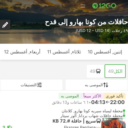
حافلات من كوتا بهارو إلى قدح
٤٩ رحلات (USD 12 – USD 14)
إثنين, أغسطس 10
ثلاثاء, أغسطس 11
أربعاء, أغسطس 12
الكل
49
49
الموصى به
التصنيفات
تأكيد فوري
الأكثر مبيعاً
الموصى به
04:13
22:00
+1
٦ ساعات و‫13 دقائق
محطة ليمباه سيريه كوتا بهارو, كلانتان
محطة حافلات شهاب بردانا, ألور سيتار
سريع | حافلة #.KB 72
3.8
Ekspres Perdana