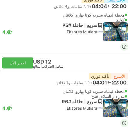
04:04
22:00
+1
٦ ساعات و‫4 دقائق
محطة ليمباه سيريه كوتا بهارو, كلانتان
كوليم
سريع | حافلة #P5
4.0
Ekspres Mutiara
USD 12
احجز الآن
شامل الضرائب
|
للبالغ
الأسرع
تأكيد فوري
04:01
22:00
+1
٦ ساعات و‫1 دقائق
محطة ليمباه سيريه كوتا بهارو, كلانتان
بندر دار السلام, قدح
سريع | حافلة #R6.
4.0
Ekspres Mutiara