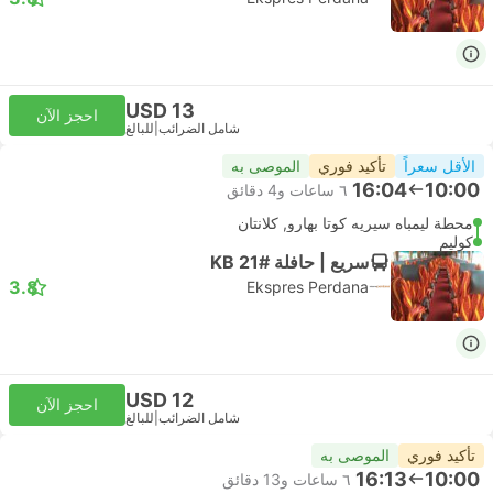
USD 13
احجز الآن
شامل الضرائب
|
للبالغ
الأقل سعراً
تأكيد فوري
الموصى به
16:04
10:00
٦ ساعات و‫4 دقائق
محطة ليمباه سيريه كوتا بهارو, كلانتان
كوليم
سريع | حافلة #KB 21
3.8
Ekspres Perdana
USD 12
احجز الآن
شامل الضرائب
|
للبالغ
تأكيد فوري
الموصى به
16:13
10:00
٦ ساعات و‫13 دقائق