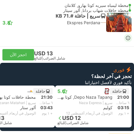
محطة ليمباه سيريه كوتا بهارو, كلانتان
محطة حافلات شهاب بردانا, ألور سيتار
سريع | حافلة #.KB 71
3.8
Ekspres Perdana
USD 13
احجز الآن
شامل الضرائب
|
للبالغ
فوري
تحجز في آخر لحظة؟
تأكيد فوري لأفضل اختياراتنا
5.0
حافلة
حافلة
21:00
Depo Naza Tapang, كوتا بهارو
21:30
محطة حافلات كوتا به
٦ ساعات و‫15 دقائق
سريع | Naza Express
٦ ساعات و‫13 دقائق
سريع | Pancaran Matahari
03:15
كوليم
03:43
ألور ستار
+ ١ يوم
الوصول في أربعاء, أغسطس 12
+ ١ يوم
الوصول في أربعاء, أغسط
13
USD 12
شامل الضرائب
|
للبالغ
شامل ال