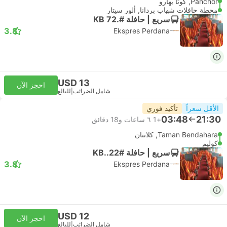
Panchor, كوتا بهارو
محطة حافلات شهاب بردانا, ألور سيتار
سريع | حافلة #.KB 72
3.8
Ekspres Perdana
USD 13
احجز الآن
شامل الضرائب
|
للبالغ
الأقل سعراً
تأكيد فوري
03:48
21:30
+1
٦ ساعات و‫18 دقائق
Taman Bendahara, كلانتان
كوليم
سريع | حافلة #KB..22
3.8
Ekspres Perdana
USD 12
احجز الآن
شامل الضرائب
|
للبالغ