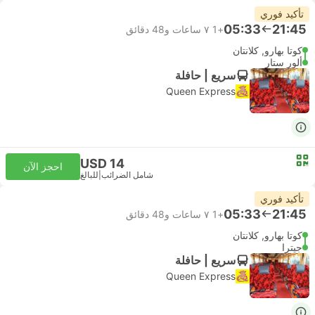
تأكيد فوري
05:33
21:45
+1
٧ ساعات و‫48 دقائق
كوتا بهارو, كلانتان
ألور ستار
سريع | حافلة
Queen Express
USD 14
احجز الآن
شامل الضرائب
|
للبالغ
تأكيد فوري
05:33
21:45
+1
٧ ساعات و‫48 دقائق
كوتا بهارو, كلانتان
جيترا
سريع | حافلة
Queen Express