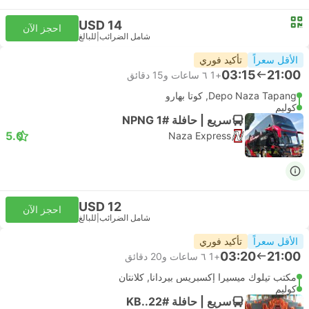
USD 14
احجز الآن
شامل الضرائب
|
للبالغ
الأقل سعراً
تأكيد فوري
03:15
21:00
+1
٦ ساعات و‫15 دقائق
Depo Naza Tapang, كوتا بهارو
كوليم
سريع | حافلة #NPNG 1
5.0
Naza Express
USD 12
احجز الآن
شامل الضرائب
|
للبالغ
الأقل سعراً
تأكيد فوري
03:20
21:00
+1
٦ ساعات و‫20 دقائق
مكتب تيلوك ميسيرا إكسبريس بيردانا, كلانتان
كوليم
سريع | حافلة #KB..22