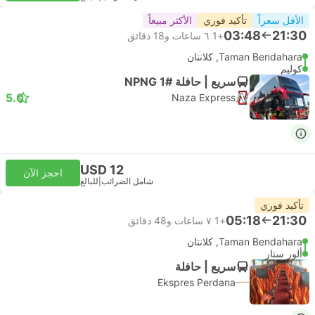
الأقل سعراً
تأكيد فوري
الأكثر مبيعاً
03:48
21:30
+1
٦ ساعات و‫18 دقائق
Taman Bendahara, كلانتان
كوليم
سريع | حافلة #NPNG 1
5.0
Naza Express
USD 12
احجز الآن
شامل الضرائب
|
للبالغ
تأكيد فوري
05:18
21:30
+1
٧ ساعات و‫48 دقائق
Taman Bendahara, كلانتان
ألور ستار
سريع | حافلة
Ekspres Perdana