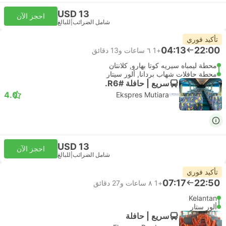
USD 13
احجز الآن
شامل الضرائب
|
للبالغ
تأكيد فوري
04:13
22:00
+1
٦ ساعات و‫13 دقائق
محطة ليمباه سيريه كوتا بهارو, كلانتان
محطة حافلات شهاب بردانا, ألور سيتار
سريع | حافلة #R6.
4.0
Ekspres Mutiara
USD 13
احجز الآن
شامل الضرائب
|
للبالغ
تأكيد فوري
07:17
22:50
+1
٨ ساعات و‫27 دقائق
Kelantan
ألور ستار
سريع | حافلة