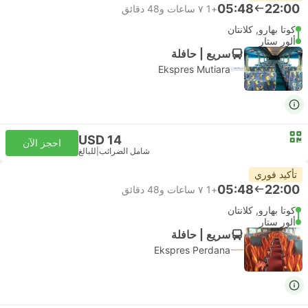
05:48
22:00
+1
٧ ساعات و‫48 دقائق
كوتا بهارو, كلانتان
ألور ستار
سريع | حافلة
Ekspres Mutiara
USD 14
احجز الآن
شامل الضرائب
|
للبالغ
تأكيد فوري
05:48
22:00
+1
٧ ساعات و‫48 دقائق
كوتا بهارو, كلانتان
ألور ستار
سريع | حافلة
Ekspres Perdana