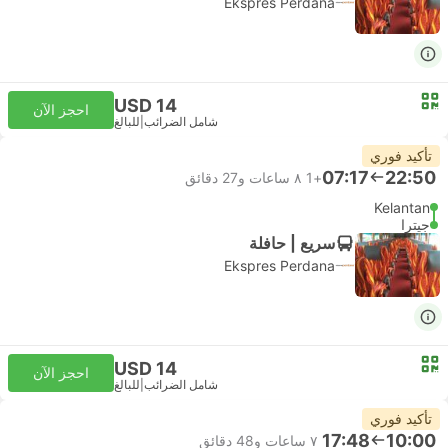
Ekspres Perdana
USD 14
احجز الآن
شامل الضرائب
|
للبالغ
تأكيد فوري
07:17
22:50
+1
٨ ساعات و‫27 دقائق
Kelantan
جيترا
سريع | حافلة
Ekspres Perdana
USD 14
احجز الآن
شامل الضرائب
|
للبالغ
تأكيد فوري
17:48
10:00
٧ ساعات و‫48 دقائق