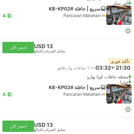
ألور ستار
سريع | حافلة #KB-KP02
4.5
Pancaran Matahari
USD 13
احجز الآن
شامل الضرائب
|
للبالغ
تأكيد فوري
03:32
21:30
+1
٦ ساعات و‫2 دقائق
محطة حافلات كوتا بهارو
جيترا
سريع | حافلة #KB-KP02
4.5
Pancaran Matahari
USD 13
احجز الآن
شامل الضرائب
|
للبالغ