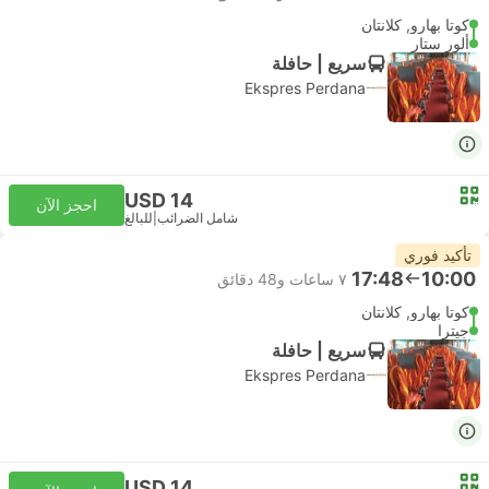
كوتا بهارو, كلانتان
ألور ستار
سريع | حافلة
Ekspres Perdana
USD 14
احجز الآن
شامل الضرائب
|
للبالغ
تأكيد فوري
17:48
10:00
٧ ساعات و‫48 دقائق
كوتا بهارو, كلانتان
جيترا
سريع | حافلة
Ekspres Perdana
USD 14