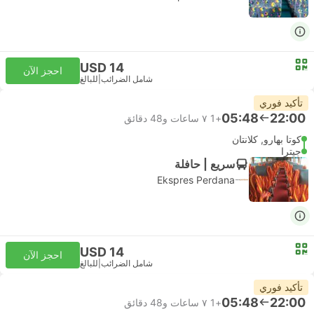
USD 14
احجز الآن
شامل الضرائب
|
للبالغ
تأكيد فوري
05:48
22:00
+1
٧ ساعات و‫48 دقائق
كوتا بهارو, كلانتان
جيترا
سريع | حافلة
Ekspres Perdana
USD 14
احجز الآن
شامل الضرائب
|
للبالغ
تأكيد فوري
05:48
22:00
+1
٧ ساعات و‫48 دقائق